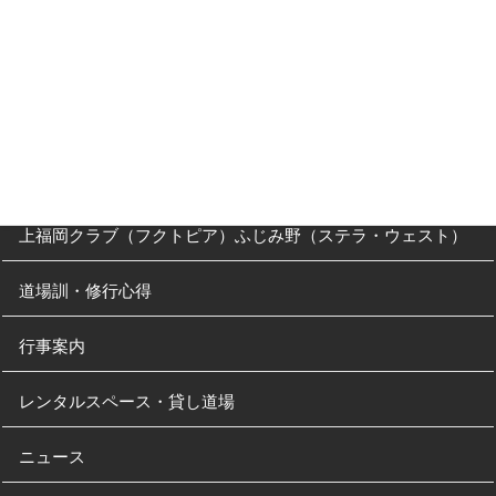
父母の方へ
クラス・稽古時間
川越道場
南古谷教室（休止中）
上福岡クラブ（フクトピア）ふじみ野（ステラ・ウェスト）
道場訓・修行心得
行事案内
レンタルスペース・貸し道場
ニュース