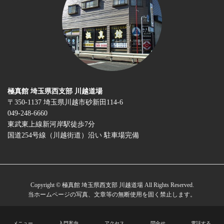
極真館 埼玉県西支部 川越道場
〒350-1137 埼玉県川越市砂新田114-6
049-248-6660
東武東上線新河岸駅徒歩7分
国道254号線（川越街道）沿い 駐車場完備
Copyright © 極真館 埼玉県西支部 川越道場 All Rights Reserved.
当ホームページの写真、文章等の無断使用を固く禁止します。
メニュー
入門案内
アクセス
問合せ
電話する