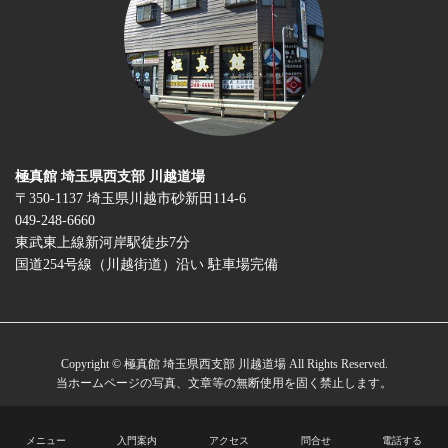
極真館 埼玉県西支部 川越道場
〒350-1137 埼玉県川越市砂新田114-6
049-248-6660
東武東上線新河岸駅徒歩7分
国道254号線（川越街道）沿い 駐車場完備
Copyright © 極真館 埼玉県西支部 川越道場 All Rights Reserved.
当ホームページの写真、文章等の無断使用を固く禁止します。
メニュー
入門案内
アクセス
問合せ
電話する