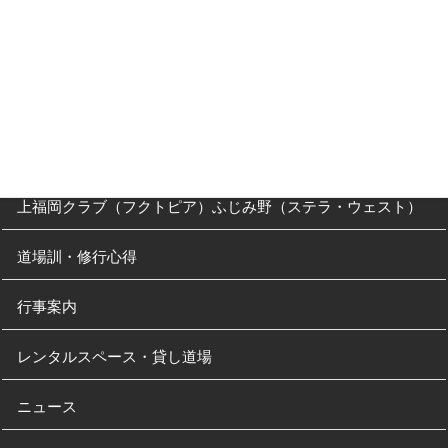
父母の方へ
クラス・稽古時間
川越道場
南古谷教室（休止中）
上福岡クラブ（フクトピア）ふじみ野（ステラ・ウェスト）
道場訓・修行心得
行事案内
レンタルスペース・貸し道場
ニュース