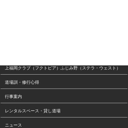
父母の方へ
クラス・稽古時間
川越道場
南古谷教室（休止中）
上福岡クラブ（フクトピア）ふじみ野（ステラ・ウェスト）
道場訓・修行心得
行事案内
レンタルスペース・貸し道場
ニュース