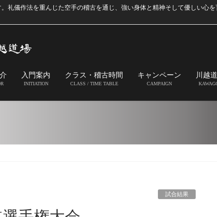
す。礼儀作法を重んじた空手の稽古を通じ、強い身体と精神そして優しい心を
介
入門案内
クラス・稽古時間
キャンペーン
川越
OR
INITIATION
CLASS / TIME TABLE
CAMPAIGN
KAWAG
試合結果
道選手権大会