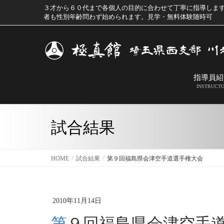
３才から６０代まで各個人の目的に合わせて丁寧に指導しま
者も性別年齢問わず始められます。見学・無料体験随時可
指導員紹
INSTRUCT
試合結果
HOME
試合結果
第９回福島県会津空手道選手権大会
2010年11月14日
第９回福島県会津空手