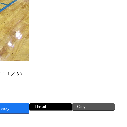
／１１／３）
Threads
Copy
luesky