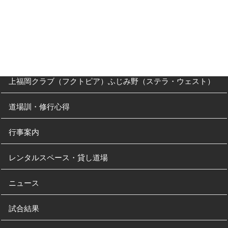
クラス・稽古時間
川越道場
南古谷教室（休止中）
上福岡クラブ（フクトピア）ふじみ野（ステラ・ウェスト）
道場訓・修行心得
行事案内
レンタルスペース・貸し道場
ニュース
試合結果