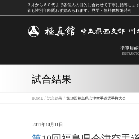
３才から６０代まで各個人の目的に合わせて丁寧に指導しま
者も性別年齢問わず始められます。見学・無料体験随時可
指導員紹
INSTRUCT
試合結果
HOME
試合結果
第10回福島県会津空手道選手権大会
2011年10月11日
第10回福島県会津空手