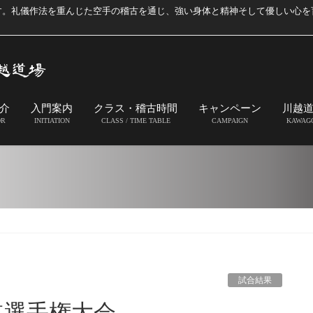
す。礼儀作法を重んじた空手の稽古を通じ、強い身体と精神そして優しい心を
介
入門案内
クラス・稽古時間
キャンペーン
川越
OR
INITIATION
CLASS / TIME TABLE
CAMPAIGN
KAWAG
試合結果
道選手権大会