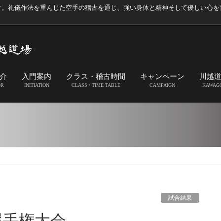
す。礼儀作法を重んじた空手の稽古を通じ、強い身体と精神そして優しい心を
介
入門案内
クラス・稽古時間
キャンペーン
川越
OR
INITIATION
CLASS / TIME TABLE
CAMPAIGN
KAWAG
試合結果
選手権大会