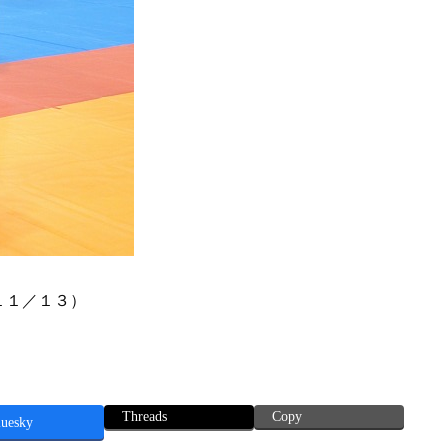
１１／１３）
Threads
Copy
luesky