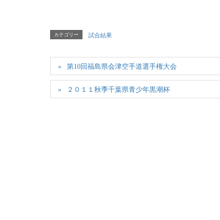
カテゴリー
試合結果
第10回福島県会津空手道選手権大会
２０１１秋季千葉県青少年黒潮杯