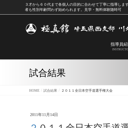
３才から６０代まで各個人の目的に合わせて丁寧に指導しま
者も性別年齢問わず始められます。見学・無料体験随時可
指導員紹
INSTRUCT
試合結果
HOME
試合結果
２０１１全日本空手道選手権大会
2011年11月14日
２０１１全日本空手道