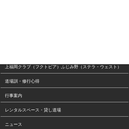
父母の方へ
クラス・稽古時間
川越道場
南古谷教室（休止中）
上福岡クラブ（フクトピア）ふじみ野（ステラ・ウェスト）
道場訓・修行心得
行事案内
レンタルスペース・貸し道場
ニュース