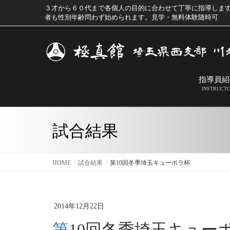
３才から６０代まで各個人の目的に合わせて丁寧に指導しま
者も性別年齢問わず始められます。見学・無料体験随時可
指導員紹
INSTRUCT
試合結果
HOME
試合結果
第10回冬季埼玉キューポラ杯
2014年12月22日
第10回冬季埼玉キュー