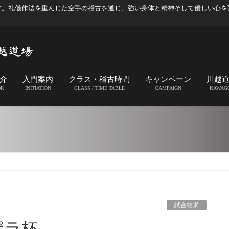
す。礼儀作法を重んじた空手の稽古を通じ、強い身体と精神そして優しい心を
介
入門案内
クラス・稽古時間
キャンペーン
川越
OR
INITIATION
CLASS / TIME TABLE
CAMPAIGN
KAWAG
試合結果
ポラ杯