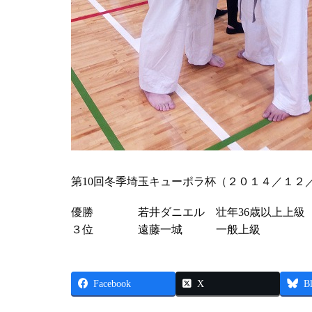
第10回冬季埼玉キューポラ杯（２０１４／１２
優勝 若井ダニエル 壮年36歳以上上級
３位 遠藤一城 一般上級
Facebook
X
B