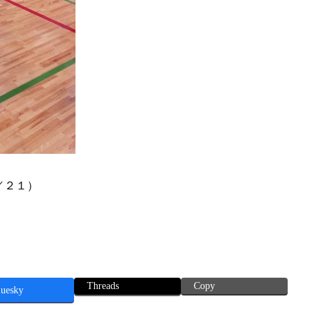
／２１）
Threads
Copy
luesky