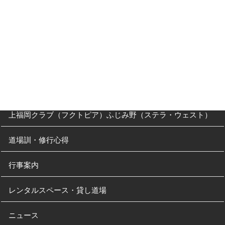
父母の方へ
クラス・稽古時間
川越道場
南古谷教室（休止中）
上福岡クラブ（フクトピア）ふじみ野（ステラ・ウェスト）
道場訓・修行心得
行事案内
レンタルスペース・貸し道場
ニュース