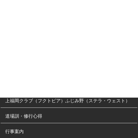
入会キャンペーン
入門Ｑ＆Ａ
父母の方へ
クラス・稽古時間
川越道場
南古谷教室（休止中）
上福岡クラブ（フクトピア）ふじみ野（ステラ・ウェスト）
道場訓・修行心得
行事案内