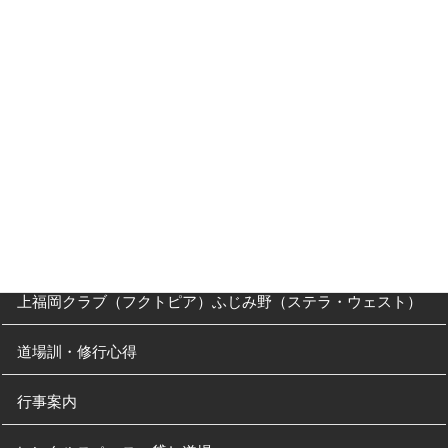
入会キャンペーン
入門Ｑ＆Ａ
父母の方へ
クラス・稽古時間
川越道場
南古谷教室（休止中）
上福岡クラブ（フクトピア）ふじみ野（ステラ・ウェスト）
道場訓・修行心得
行事案内