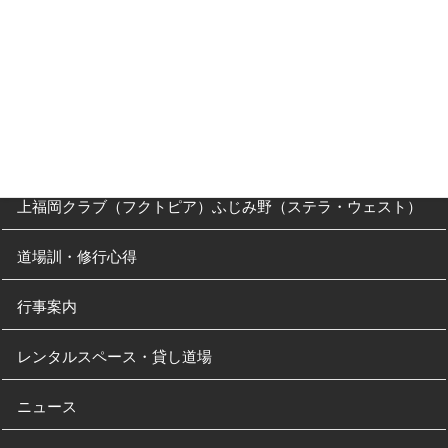
父母の方へ
クラス・稽古時間
川越道場
南古谷教室（休止中）
上福岡クラブ（フクトピア）ふじみ野（ステラ・ウェスト）
道場訓・修行心得
行事案内
レンタルスペース・貸し道場
ニュース