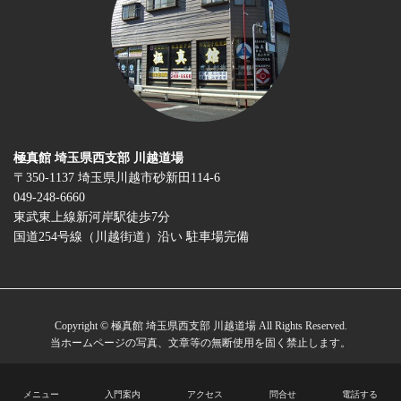
極真館 埼玉県西支部 川越道場
〒350-1137 埼玉県川越市砂新田114-6
049-248-6660
東武東上線新河岸駅徒歩7分
国道254号線（川越街道）沿い 駐車場完備
Copyright © 極真館 埼玉県西支部 川越道場 All Rights Reserved.
当ホームページの写真、文章等の無断使用を固く禁止します。
メニュー
入門案内
アクセス
問合せ
電話する