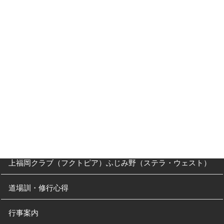
入会キャンペーン
入門Ｑ＆Ａ
父母の方へ
クラス・稽古時間
川越道場
南古谷教室（休止中）
上福岡クラブ（フクトピア）ふじみ野（ステラ・ウェスト）
道場訓・修行心得
行事案内