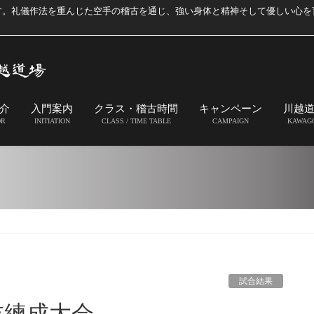
す。礼儀作法を重んじた空手の稽古を通じ、強い身体と精神そして優しい心を
介
入門案内
クラス・稽古時間
キャンペーン
川越
OR
INITIATION
CLASS / TIME TABLE
CAMPAIGN
KAWAG
試合結果
技練成大会