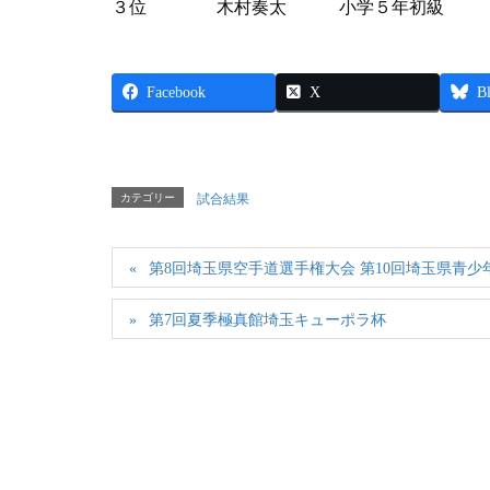
３位 木村奏太 小学５年初級
Facebook
X
B
カテゴリー
試合結果
第8回埼玉県空手道選手権大会 第10回埼玉県青
第7回夏季極真館埼玉キューポラ杯