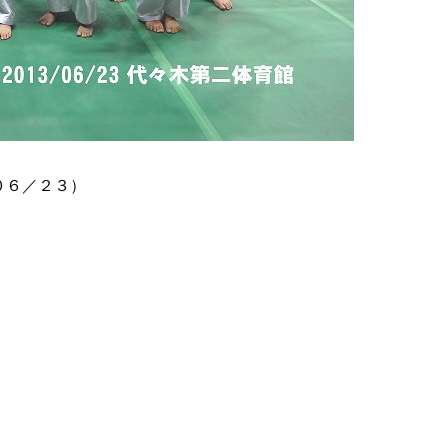
０６／２３）