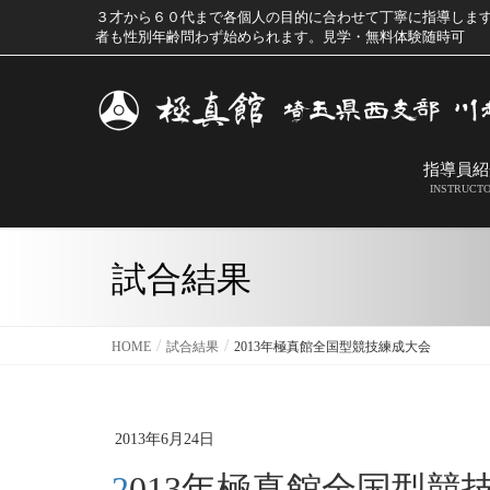
３才から６０代まで各個人の目的に合わせて丁寧に指導しま
者も性別年齢問わず始められます。見学・無料体験随時可
指導員紹
INSTRUCT
試合結果
HOME
試合結果
2013年極真館全国型競技練成大会
2013年6月24日
2013年極真館全国型競