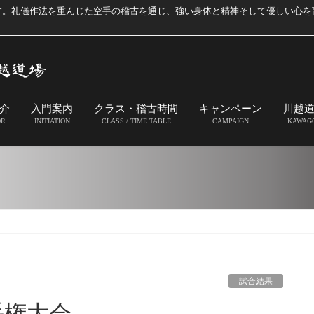
す。礼儀作法を重んじた空手の稽古を通じ、強い身体と精神そして優しい心を
介
入門案内
クラス・稽古時間
キャンペーン
川越
OR
INITIATION
CLASS / TIME TABLE
CAMPAIGN
KAWAG
試合結果
手権大会