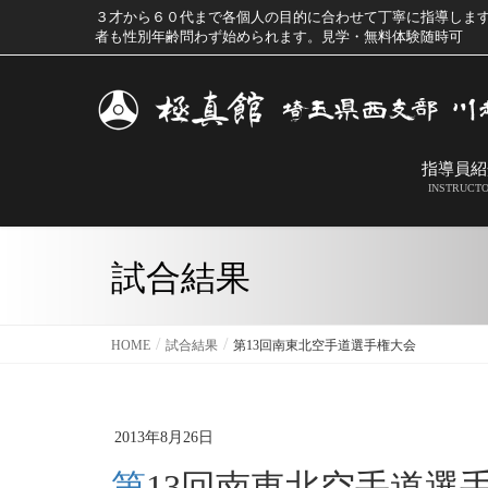
３才から６０代まで各個人の目的に合わせて丁寧に指導しま
者も性別年齢問わず始められます。見学・無料体験随時可
指導員紹
INSTRUCT
試合結果
HOME
試合結果
第13回南東北空手道選手権大会
2013年8月26日
第13回南東北空手道選