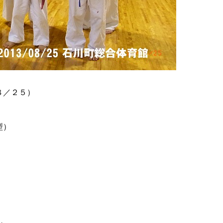
８／２５）
型）
）