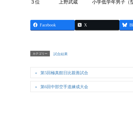
３位 上野武蔵 小学低学年男子（
Facebook
X
B
カテゴリー
試合結果
第5回極真館日比親善試合
第6回中部空手道練成大会