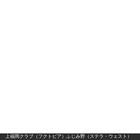
指導員紹介
入門案内
入会キャンペーン
入門Ｑ＆Ａ
父母の方へ
クラス・稽古時間
川越道場
南古谷教室（休止中）
上福岡クラブ（フクトピア）ふじみ野（ステラ・ウェスト）