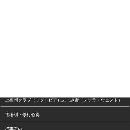
入会キャンペーン
入門Ｑ＆Ａ
父母の方へ
クラス・稽古時間
川越道場
南古谷教室（休止中）
上福岡クラブ（フクトピア）ふじみ野（ステラ・ウェスト）
道場訓・修行心得
行事案内