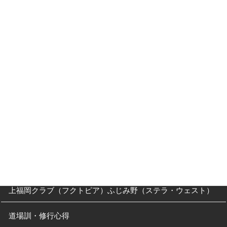
入門案内
入会キャンペーン
入門Ｑ＆Ａ
父母の方へ
クラス・稽古時間
川越道場
南古谷教室（休止中）
上福岡クラブ（フクトピア）ふじみ野（ステラ・ウェスト）
道場訓・修行心得