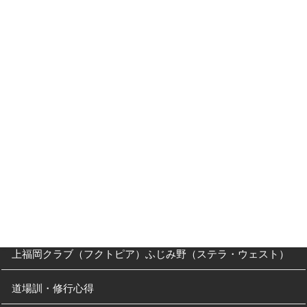
入門案内
入会キャンペーン
入門Ｑ＆Ａ
父母の方へ
クラス・稽古時間
川越道場
南古谷教室（休止中）
上福岡クラブ（フクトピア）ふじみ野（ステラ・ウェスト）
道場訓・修行心得