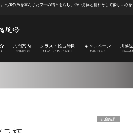
す。礼儀作法を重んじた空手の稽古を通じ、強い身体と精神そして優しい心を
介
入門案内
クラス・稽古時間
キャンペーン
川越
OR
INITIATION
CLASS / TIME TABLE
CAMPAIGN
KAWAG
試合結果
ポラ杯