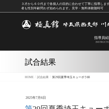
３才から６０代まで各個人の目的に合わせて丁寧に指導しま
者も性別年齢問わず始められます。見学・無料体験随時可
指導員紹
INSTRUCT
試合結果
HOME
試合結果
第29回夏季埼玉キューポラ杯
2025年7月6日
第29回夏季埼玉キュー