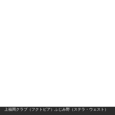
指導員紹介
入門案内
入会キャンペーン
入門Ｑ＆Ａ
父母の方へ
クラス・稽古時間
川越道場
南古谷教室（休止中）
上福岡クラブ（フクトピア）ふじみ野（ステラ・ウェスト）