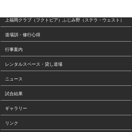
南古谷教室（休止中）
上福岡クラブ（フクトピア）ふじみ野（ステラ・ウェスト）
道場訓・修行心得
行事案内
レンタルスペース・貸し道場
ニュース
試合結果
ギャラリー
リンク