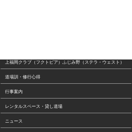
父母の方へ
クラス・稽古時間
川越道場
南古谷教室（休止中）
上福岡クラブ（フクトピア）ふじみ野（ステラ・ウェスト）
道場訓・修行心得
行事案内
レンタルスペース・貸し道場
ニュース