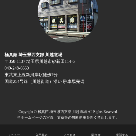
極真館 埼玉県西支部 川越道場
〒350-1137 埼玉県川越市砂新田114-6
049-248-6660
東武東上線新河岸駅徒歩7分
国道254号線（川越街道）沿い 駐車場完備
Copyright © 極真館 埼玉県西支部 川越道場 All Rights Reserved.
当ホームページの写真、文章等の無断使用を固く禁止します。
メニュー
入門案内
アクセス
問合せ
電話する