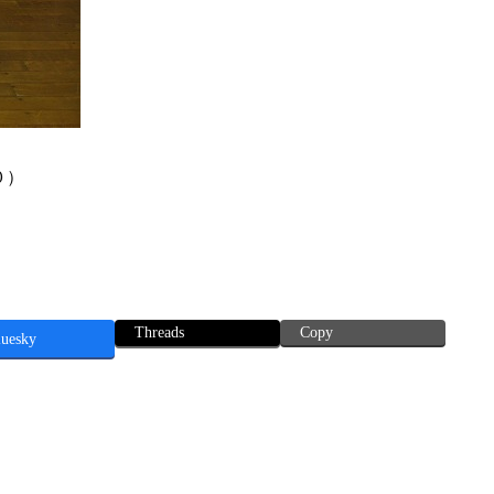
０）
Threads
Copy
luesky