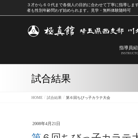
３才から６０代まで各個人の目的に合わせて丁寧に指導しま
者も性別年齢問わず始められます。見学・無料体験随時可
指導員紹
INSTRUCT
試合結果
HOME
試合結果
第６回ちびっ子カラテ大会
2008年4月21日
第６回ちびっ子カラテ