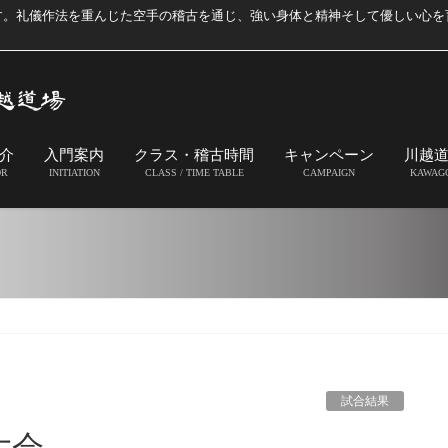
す。礼儀作法を重んじた空手の稽古を通じ、強い身体と精神そして優しい心を
介
入門案内
クラス・稽古時間
キャンペーン
川越
OR
INITIATION
CLASS / TIME TABLE
CAMPAIGN
KAWAG
試合結果
大会