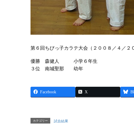
第６回ちびっ子カラテ大会（２００８／４／２
優勝 森健人 小学６年生
３位 南城聖那 幼年
Facebook
X
B
カテゴリー
試合結果