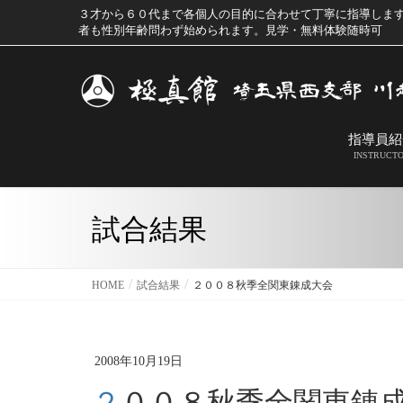
３才から６０代まで各個人の目的に合わせて丁寧に指導しま
者も性別年齢問わず始められます。見学・無料体験随時可
指導員紹
INSTRUCT
試合結果
HOME
試合結果
２００８秋季全関東錬成大会
2008年10月19日
２００８秋季全関東錬