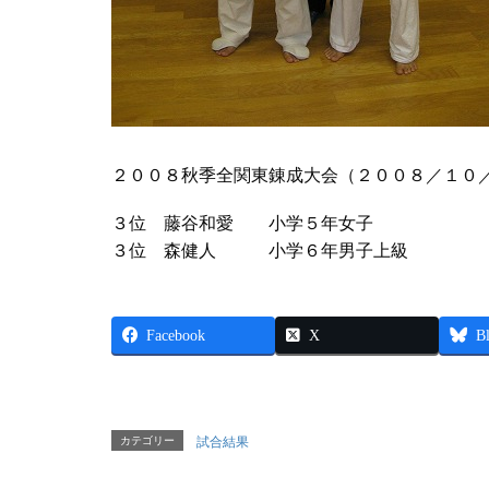
２００８秋季全関東錬成大会（２００８／１０
３位 藤谷和愛 小学５年女子
３位 森健人 小学６年男子上級
Facebook
X
B
カテゴリー
試合結果