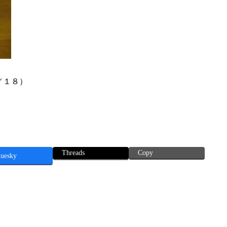
／１８）
Threads
Copy
luesky