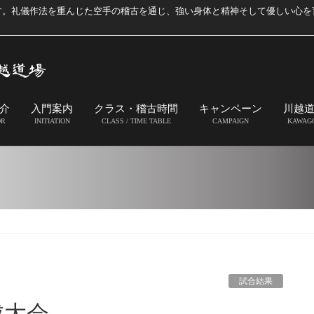
す。礼儀作法を重んじた空手の稽古を通じ、強い身体と精神そして優しい心を
介
入門案内
クラス・稽古時間
キャンペーン
川越
OR
INITIATION
CLASS / TIME TABLE
CAMPAIGN
KAWAG
試合結果
成大会