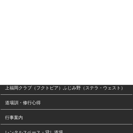
入門Ｑ＆Ａ
父母の方へ
クラス・稽古時間
川越道場
南古谷教室（休止中）
上福岡クラブ（フクトピア）ふじみ野（ステラ・ウェスト）
道場訓・修行心得
行事案内
レンタルスペース・貸し道場