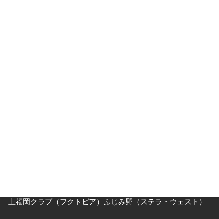
指導員紹介
入門案内
入会キャンペーン
入門Ｑ＆Ａ
父母の方へ
クラス・稽古時間
川越道場
南古谷教室（休止中）
上福岡クラブ（フクトピア）ふじみ野（ステラ・ウェスト）